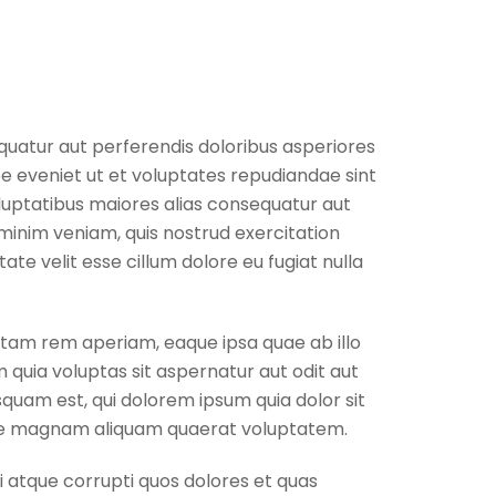
equatur aut perferendis doloribus asperiores
e eveniet ut et voluptates repudiandae sint
luptatibus maiores alias consequatur aut
minim veniam, quis nostrud exercitation
ate velit esse cillum dolore eu fugiat nulla
otam rem aperiam, eaque ipsa quae ab illo
 quia voluptas sit aspernatur aut odit aut
quam est, qui dolorem ipsum quia dolor sit
lore magnam aliquam quaerat voluptatem.
i atque corrupti quos dolores et quas